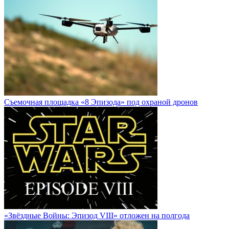
Cъемочная площадка «8 Эпизода» под охраной дронов
«Звёздные Войны: Эпизод VIII» отложен на полгода