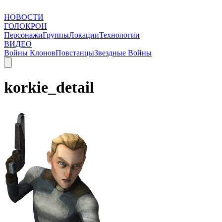
НОВОСТИ
ГОЛОКРОН
Персонажи
Группы
Локации
Технологии
ВИДЕО
Войны Клонов
Повстанцы
Звездные Войны
korkie_detail