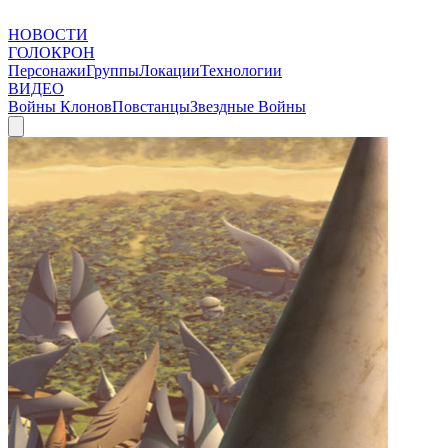
НОВОСТИ
ГОЛОКРОН
Персонажи
Группы
Локации
Технологии
ВИДЕО
Войны Клонов
Повстанцы
Звездные Войны