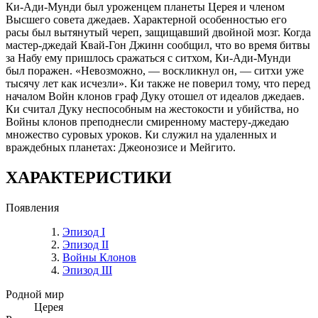
Ки-Ади-Мунди был уроженцем планеты Церея и членом
Высшего совета джедаев. Характерной особенностью его
расы был вытянутый череп, защищавший двойной мозг. Когда
мастер-джедай Квай-Гон Джинн сообщил, что во время битвы
за Набу ему пришлось сражаться с ситхом, Ки-Ади-Мунди
был поражен. «Невозможно, — воскликнул он, — ситхи уже
тысячу лет как исчезли». Ки также не поверил тому, что перед
началом Войн клонов граф Дуку отошел от идеалов джедаев.
Ки считал Дуку неспособным на жестокости и убийства, но
Войны клонов преподнесли смиренному мастеру-джедаю
множество суровых уроков. Ки служил на удаленных и
враждебных планетах: Джеонозисе и Мейгито.
ХАРАКТЕРИСТИКИ
Появления
Эпизод I
Эпизод II
Войны Клонов
Эпизод III
Родной мир
Церея