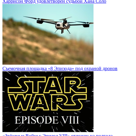
Харрисон Форд удовлетворен судьбой Хана Соло
Cъемочная площадка «8 Эпизода» под охраной дронов
«Звёздные Войны: Эпизод VIII» отложен на полгода