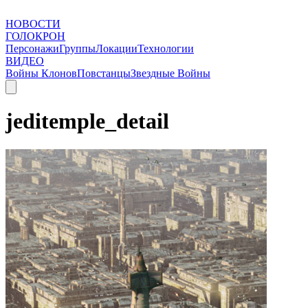
НОВОСТИ
ГОЛОКРОН
Персонажи
Группы
Локации
Технологии
ВИДЕО
Войны Клонов
Повстанцы
Звездные Войны
jeditemple_detail