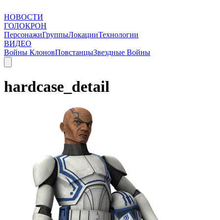
НОВОСТИ
ГОЛОКРОН
Персонажи
Группы
Локации
Технологии
ВИДЕО
Войны Клонов
Повстанцы
Звездные Войны
hardcase_detail