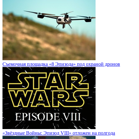
Cъемочная площадка «8 Эпизода» под охраной дронов
«Звёздные Войны: Эпизод VIII» отложен на полгода