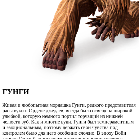
ГУНГИ
Живая и любопытная мордашка Гунги, редкого представителя
расы вуки в Ордене джедаев, всегда была освещена широкой
улыбкой, которую немного портил торчащий из нижней
челюсти зуб. Как и многие вуки, Гунги был темпераментным
и эмоциональным, поэтому держать свои чувства под
контролем было для него особенно сложно. В эпоху Войн
клонов Гунги был младшим джедаем и упорно трудился,