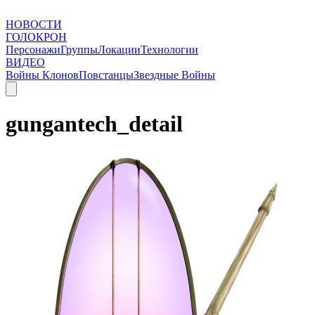
НОВОСТИ
ГОЛОКРОН
Персонажи
Группы
Локации
Технологии
ВИДЕО
Войны Клонов
Повстанцы
Звездные Войны
gungantech_detail