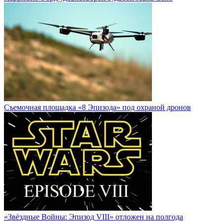
Cъемочная площадка «8 Эпизода» под охраной дронов
«Звёздные Войны: Эпизод VIII» отложен на полгода