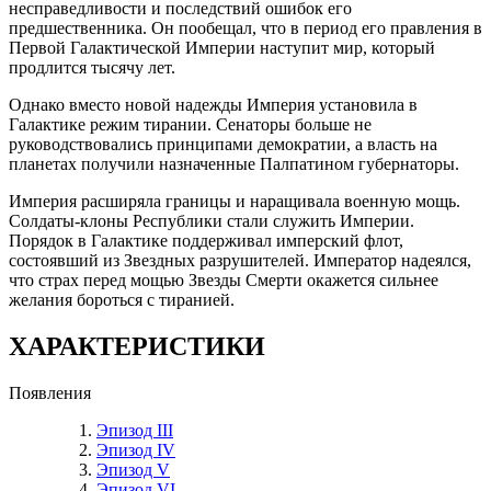
несправедливости и последствий ошибок его
предшественника. Он пообещал, что в период его правления в
Первой Галактической Империи наступит мир, который
продлится тысячу лет.
Однако вместо новой надежды Империя установила в
Галактике режим тирании. Сенаторы больше не
руководствовались принципами демократии, а власть на
планетах получили назначенные Палпатином губернаторы.
Империя расширяла границы и наращивала военную мощь.
Солдаты-клоны Республики стали служить Империи.
Порядок в Галактике поддерживал имперский флот,
состоявший из Звездных разрушителей. Император надеялся,
что страх перед мощью Звезды Смерти окажется сильнее
желания бороться с тиранией.
ХАРАКТЕРИСТИКИ
Появления
Эпизод III
Эпизод IV
Эпизод V
Эпизод VI