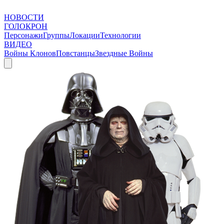
НОВОСТИ
ГОЛОКРОН
Персонажи
Группы
Локации
Технологии
ВИДЕО
Войны Клонов
Повстанцы
Звездные Войны