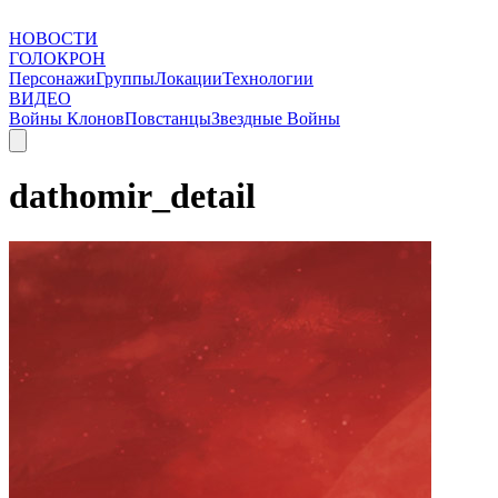
НОВОСТИ
ГОЛОКРОН
Персонажи
Группы
Локации
Технологии
ВИДЕО
Войны Клонов
Повстанцы
Звездные Войны
dathomir_detail