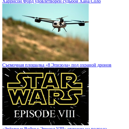
Харрисон Форд удовлетворен судьбой Хана Соло
Cъемочная площадка «8 Эпизода» под охраной дронов
«Звёздные Войны: Эпизод VIII» отложен на полгода