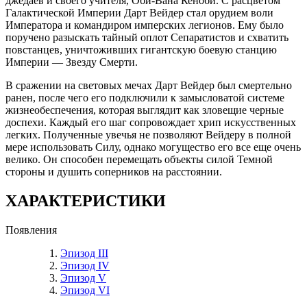
джедаев и своего учителя, Оби-Вана Кеноби. С расцветом
Галактической Империи Дарт Вейдер стал орудием воли
Императора и командиром имперских легионов. Ему было
поручено разыскать тайный оплот Cепаратистов и схватить
повстанцев, уничтоживших гигантскую боевую станцию
Империи — Звезду Смерти.
В сражении на световых мечах Дарт Вейдер был смертельно
ранен, после чего его подключили к замысловатой системе
жизнеобеспечения, которая выглядит как зловещие черные
доспехи. Каждый его шаг сопровождает хрип искусственных
легких. Полученные увечья не позволяют Вейдеру в полной
мере использовать Силу, однако могущество его все еще очень
велико. Он способен перемещать объекты силой Темной
стороны и душить соперников на расстоянии.
ХАРАКТЕРИСТИКИ
Появления
Эпизод III
Эпизод IV
Эпизод V
Эпизод VI