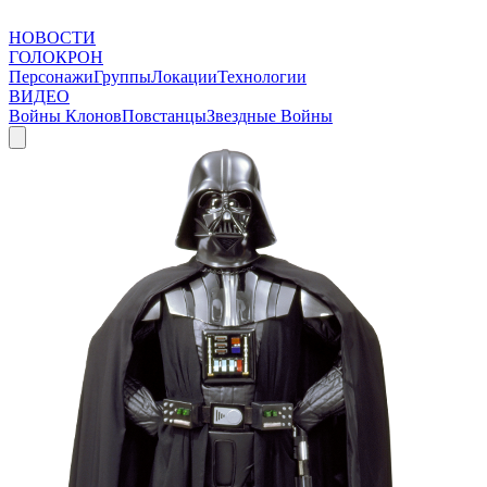
НОВОСТИ
ГОЛОКРОН
Персонажи
Группы
Локации
Технологии
ВИДЕО
Войны Клонов
Повстанцы
Звездные Войны