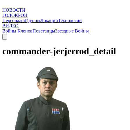
НОВОСТИ
ГОЛОКРОН
Персонажи
Группы
Локации
Технологии
ВИДЕО
Войны Клонов
Повстанцы
Звездные Войны
commander-jerjerrod_detail