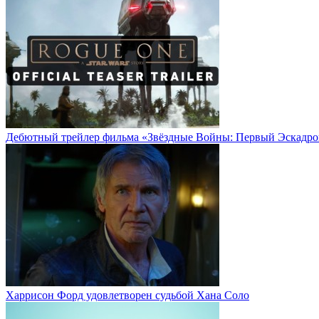
Дебютный трейлер фильма «Звёздные Войны: Первый Эскадро
Харрисон Форд удовлетворен судьбой Хана Соло