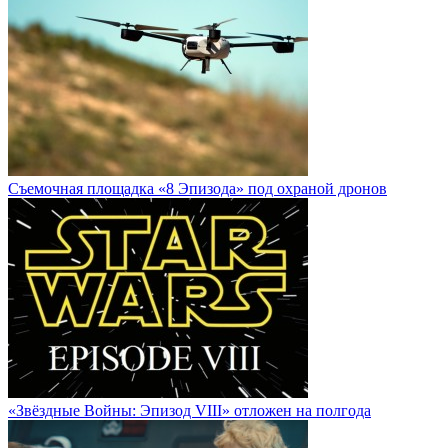
Cъемочная площадка «8 Эпизода» под охраной дронов
«Звёздные Войны: Эпизод VIII» отложен на полгода