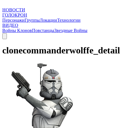
НОВОСТИ
ГОЛОКРОН
Персонажи
Группы
Локации
Технологии
ВИДЕО
Войны Клонов
Повстанцы
Звездные Войны
clonecommanderwolffe_detail