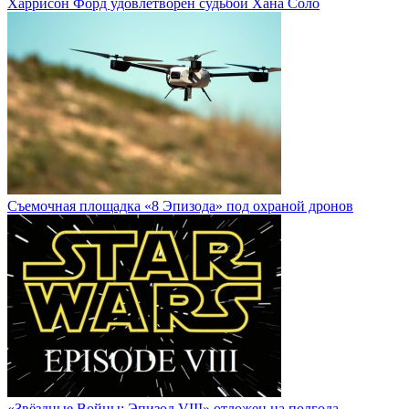
Харрисон Форд удовлетворен судьбой Хана Соло
Cъемочная площадка «8 Эпизода» под охраной дронов
«Звёздные Войны: Эпизод VIII» отложен на полгода