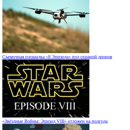
Cъемочная площадка «8 Эпизода» под охраной дронов
«Звёздные Войны: Эпизод VIII» отложен на полгода