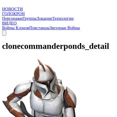
НОВОСТИ
ГОЛОКРОН
Персонажи
Группы
Локации
Технологии
ВИДЕО
Войны Клонов
Повстанцы
Звездные Войны
clonecommanderponds_detail