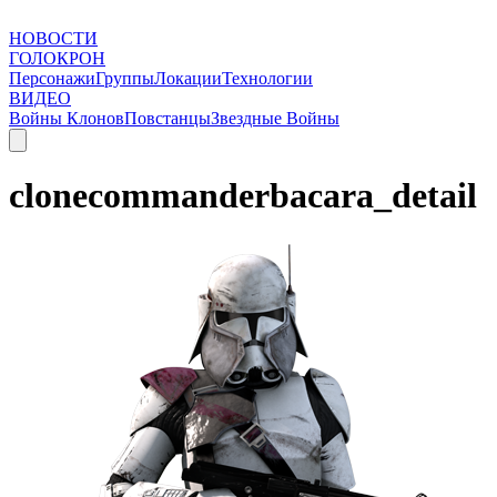
НОВОСТИ
ГОЛОКРОН
Персонажи
Группы
Локации
Технологии
ВИДЕО
Войны Клонов
Повстанцы
Звездные Войны
clonecommanderbacara_detail