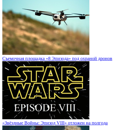
Cъемочная площадка «8 Эпизода» под охраной дронов
«Звёздные Войны: Эпизод VIII» отложен на полгода