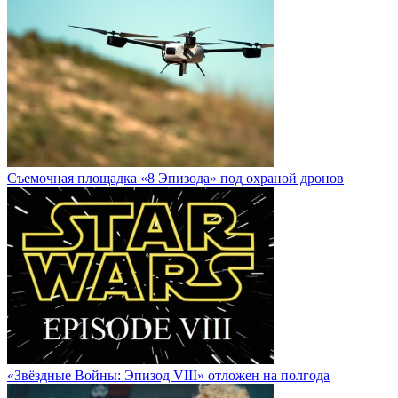
Cъемочная площадка «8 Эпизода» под охраной дронов
«Звёздные Войны: Эпизод VIII» отложен на полгода