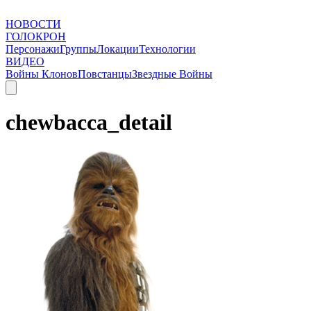
НОВОСТИ
ГОЛОКРОН
Персонажи
Группы
Локации
Технологии
ВИДЕО
Войны Клонов
Повстанцы
Звездные Войны
chewbacca_detail