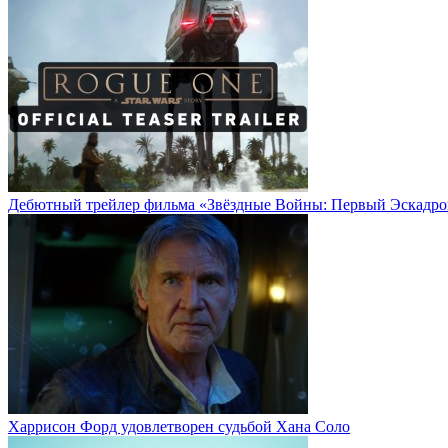
Дебютный трейлер фильма «Звёздные Войны: Первый Эскадро
Харрисон Форд удовлетворен судьбой Хана Соло