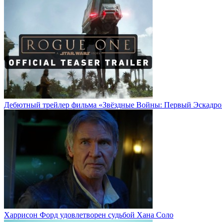
Дебютный трейлер фильма «Звёздные Войны: Первый Эскадро
Харрисон Форд удовлетворен судьбой Хана Соло