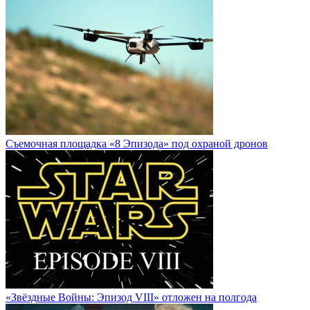
Cъемочная площадка «8 Эпизода» под охраной дронов
«Звёздные Войны: Эпизод VIII» отложен на полгода