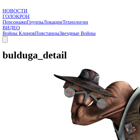
НОВОСТИ
ГОЛОКРОН
Персонажи
Группы
Локации
Технологии
ВИДЕО
Войны Клонов
Повстанцы
Звездные Войны
bulduga_detail