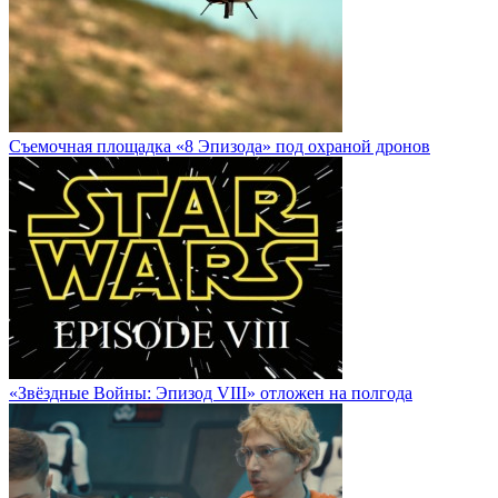
Cъемочная площадка «8 Эпизода» под охраной дронов
«Звёздные Войны: Эпизод VIII» отложен на полгода