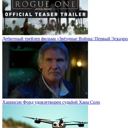
Дебютный трейлер фильма «Звёздные Войны: Первый Эскадро
Харрисон Форд удовлетворен судьбой Хана Соло