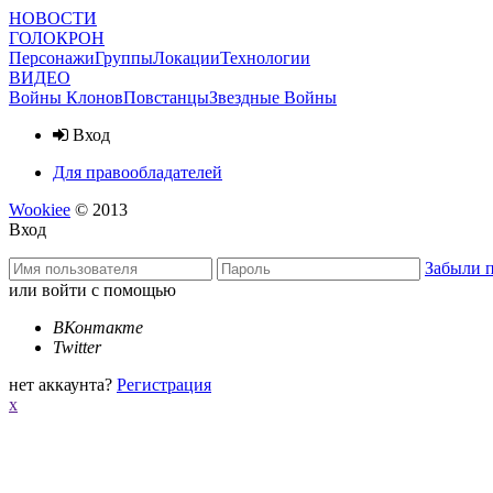
НОВОСТИ
ГОЛОКРОН
Персонажи
Группы
Локации
Технологии
ВИДЕО
Войны Клонов
Повстанцы
Звездные Войны
Вход
Для правообладателей
Wookiee
© 2013
Вход
Забыли 
или войти с помощью
ВКонтакте
Twitter
нет аккаунта?
Регистрация
x